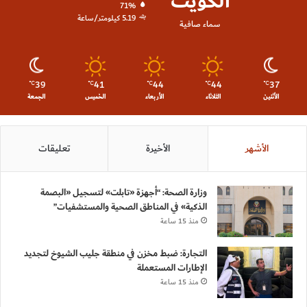
الكويت
71%
5.19 كيلومتر/ساعة
سماء صافية
39
41
44
44
37
℃
℃
℃
℃
℃
الأثنين
الثلاثاء
الأربعاء
الخميس
الجمعة
الأشهر
الأخيرة
تعليقات
وزارة الصحة: “أجهزة «تابلت» لتسجيل «البصمة
الذكية» في المناطق الصحية والمستشفيات”
منذ 15 ساعة
التجارة: ضبط مخزن في منطقة جليب الشيوخ لتجديد
الإطارات المستعملة
منذ 15 ساعة