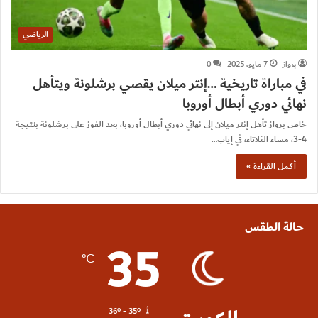
الرياضي
برواز
7 مايو، 2025
0
في مباراة تاريخية …إنتر ميلان يقصي برشلونة ويتأهل
نهائي دوري أبطال أوروبا
خاص برواز تأهل إنتر ميلان إلى نهائي دوري أبطال أوروبا، بعد الفوز على برشلونة بنتيجة
4-3، مساء الثلاثاء، في إياب…
أكمل القراءة »
حالة الطقس
35
℃
36º - 35º