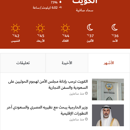
الكويت
73%
6.02 كيلومتر/ساعة
سماء صافية
42
45
44
37
36
℃
℃
℃
℃
℃
الأحد
الأثنين
الثلاثاء
الأربعاء
الخميس
الأشهر
الأخيرة
تعليقات
الكويت ترحب بإدانة مجلس الأمن لهجوم الحوثيين على
السعودية والسفن التجارية
منذ ساعتين
وزير الخارجية يبحث مع نظيريه المصري والسعودي آخر
التطورات الإقليمية
منذ ساعتين