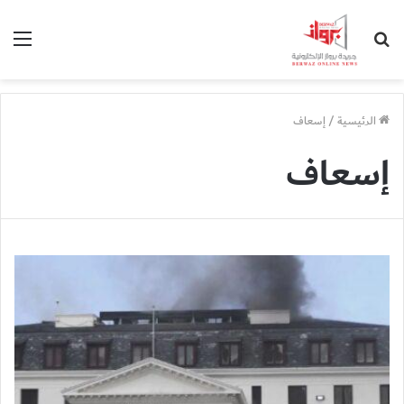
بحث
الق
عن
الرئيسية
/
إسعاف
إسعاف