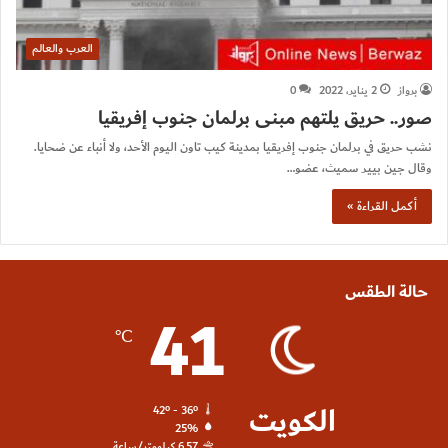
العرب والعالم
برواز
2 يناير، 2022
0
صور.. حريق يلتهم مبنى برلمان جنوب إفريقيا
نشب حريق في برلمان جنوب إفريقيا بمدينة كيب تاون اليوم الأحد، ولا أنباء عن ضحايا.
وقال جين بيير سميث، عضو…
أكمل القراءة »
حالة الطقس
41
℃
الكويت
42º - 36º
25%
6.57 كيلومتر/ساعة