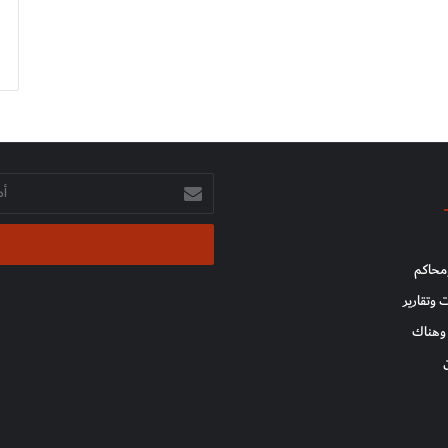
أدخل
بريدك
الإلكتروني
محاكم
 وتقارير
وهناك