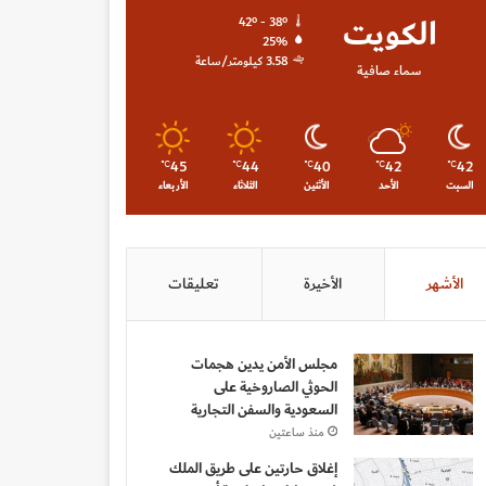
الكويت
42º - 38º
25%
3.58 كيلومتر/ساعة
سماء صافية
45
44
40
42
42
℃
℃
℃
℃
℃
السبت
الأحد
الأثنين
الثلاثاء
الأربعاء
الأشهر
الأخيرة
تعليقات
مجلس الأمن يدين هجمات
الحوثي الصاروخية على
السعودية والسفن التجارية
منذ ساعتين
إغلاق حارتين على طريق الملك