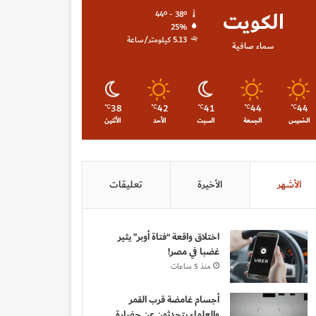
الكويت
44º - 38º
25%
5.13 كيلومتر/ساعة
سماء صافية
38
42
41
44
44
℃
℃
℃
℃
℃
الخميس
الجمعة
السبت
الأحد
الأثنين
الأشهر
الأخيرة
تعليقات
اختلاق واقعة “فتاة أوبر” يثير
غضبا في مصر!
منذ 5 ساعات
أجسام غامضة قرب القمر
والعلماء يتحدثون عن حضارة