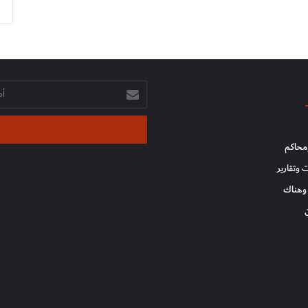
أدخل
بريدك
الإلكتروني
محاكم
 وتقارير
وهناك