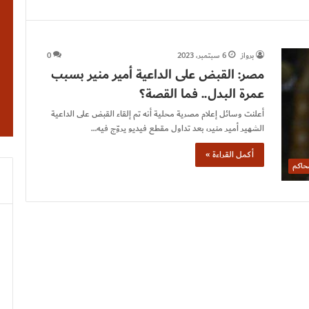
برواز
6 سبتمبر، 2023
0
مصر: القبض على الداعية أمير منير بسبب
عمرة البدل.. فما القصة؟
أعلنت وسائل إعلام مصرية محلية أنه تم إلقاء القبض على الداعية
الشهير أمير منير، بعد تداول مقطع فيديو يروّج فيه…
أكمل القراءة »
حاكم