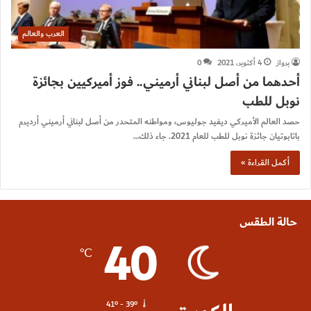
العرب والعالم
برواز
4 أكتوبر، 2021
0
أحدهما من أصل لبناني أرميني.. فوز أميركيين بجائزة
نوبل للطب
حصد العالم الأميركي ديفيد جوليوس، ومواطنه المتحدر من أصل لبناني أرميني أرديرم
باتابوتيان جائزة نوبل للطب للعام 2021. جاء ذلك…
أكمل القراءة »
حالة الطقس
40
℃
41º - 39º