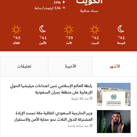
الكويت
33%
5.54 كيلومتر/ساعة
سماء صافية
45
41
39
41
41
℃
℃
℃
℃
℃
الجمعة
السبت
الأحد
الأثنين
الثلاثاء
الأشهر
الأخيرة
تعليقات
رابطة العالم الإسلامي تدين اعتداءات ميليشيا الحوثي
الإرهابية على منطقة نجران السعودية
منذ 56 دقيقة
وزير الخارجية السعودي: اتفاقية مكة تجسد الإرادة
المشتركة للدول الثلاث نحو حماية الأمن والاستقرار
منذ ساعة واحدة