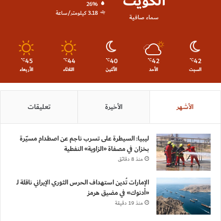
الكويت
26%
3.18 كيلومتر/ساعة
سماء صافية
45
44
40
42
42
℃
℃
℃
℃
℃
السبت
الأحد
الأثنين
الثلاثاء
الأربعاء
الأشهر
الأخيرة
تعليقات
ليبيا: السيطرة على تسرب ناجم عن اصطدام مسيّرة
بخزان في مصفاة «الزاوية» النفطية
منذ 8 دقائق
الإمارات تُدين استهداف الحرس الثوري الإيراني ناقلة لـ
«أدنوك» في مضيق هرمز
منذ 19 دقيقة