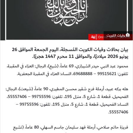
وفيات الكويت
بيان بحالات وفيات الكويت المُسجلة، اليوم الجمعة الموافق 26
يونيو 2026 ميلاديًا، والموافق 11 محرم 1447 هجريًا.
محمود عبد النبي حيدر الشيرازي، 69 عاماً، (شيع)، الرجال: العزاء في المقبرة،
تلفون: 99515621 – 69688888، النساء: العزاء في المقبرة الجعفرية.
هله بركه عبيد، أرملة فرج شقير محسن المطيري، 90 عاماً، (شيعت)، الرجال:
الفحيحيل، قطعة 1، شارع 5، منزل 195، تلفون: 99755596 – 55557406،
النساء: الفحيحيل، قطعة 1، شارع 5، منزل 195، تلفون: 99755596 –
55557406.
فريزة حاتم صلاحي، أرملة فهد سليمان جاسم السهلي، 80 عاماً، (تشيع