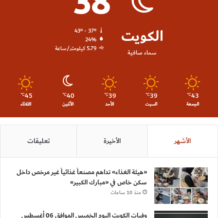
38
الكويت
43º - 37º
24%
5.79 كيلومتر/ساعة
سماء صافية
45
40
39
39
43
℃
℃
℃
℃
℃
الجمعة
السبت
الأحد
الأثنين
الثلاثاء
الأشهر
الأخيرة
تعليقات
«هيئة الغذاء» تداهم مصنعاً غذائياً غير مرخص داخل
سكن خاص في «مبارك الكبير»
منذ 10 ساعات
وفيات الكويت اليوم الخميس الموافق 06 أغسطس