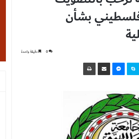
 فلسطيني بشأن
ية
0
دقيقة واحدة
نتيريست
سكايب
ماسنجر
مشاركة عبر البريد
طباعة