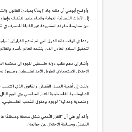
وأوضح أبوعلي أن ذلك جاء “إيمانًا بمبادئ القانون والش
إلى الآليات القضائية الدولية والبناء عليها لتفكيك وإ
من ممارسة حقوقه المشروعة غير القابلة للتصرف في تقري
ودعا في الوقت ذاته الدول التي لم تدعم القرار إلى “مراجع
لتحقيق السلام العادل الذي ينشده العالم بأسره والقائم
وأشار إلى دعم طلب دولة فلسطين للجوء إلى محكمة الع
الاحتلال الاستعماري الطويل الأمد لفلسطين وضرورة تحديد
ولفت إلى أهمية المسار القضائي والقانوني الذي اكتسب بعدً
الدبلوماسية الفلسطينية للعام المنقضي وفي اليوم التال
وعنصرية وعدائية” لوجود وحقوق الشعب الفلسطيني.
وأكد أبو علي أن “القرار الأممي شكل محطة ومنطلقًا ها
القضائي ومساءلة الاحتلال عن جرائمه”.