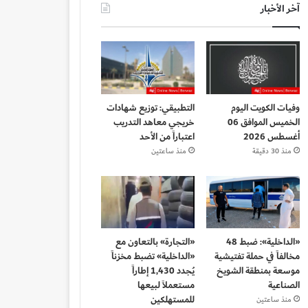
آخر الأخبار
وفيات الكويت اليوم
التطبيقي: توزيع شهادات
الخميس الموافق 06
خريجي معاهد التدريب
أغسطس 2026
اعتباراً من الأحد
منذ 30 دقيقة
منذ ساعتين
«الداخلية»: ضبط 48
«التجارة» بالتعاون مع
مخالفاً في حملة تفتيشية
«الداخلية» تضبط مخزناً
موسعة بمنطقة الشويخ
يُجدد 1,430 إطاراً
الصناعية
مستعملاً لبيعها
للمستهلكين
منذ ساعتين