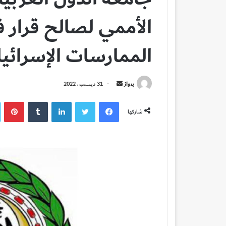
الأممي لصالح قرار
الممارسات الإسرائيل
أرسل
برواز
31 ديسمبر، 2022
بريدا
فيسبوك
تويتر
لينكدإن
بي
إلكترونيا
شاركها