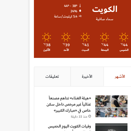
الكويت
44º - 38º
24%
5.4 كيلومتر/ساعة
سماء صافية
38
39
41
44
44
℃
℃
℃
℃
℃
الخميس
الجمعة
السبت
الأحد
الأثنين
الأشهر
الأخيرة
تعليقات
«هيئة الغذاء» تداهم مصنعاً
غذائياً غير مرخص داخل سكن
خاص في «مبارك الكبير»
منذ 22 دقيقة
وفيات الكويت اليوم الخميس