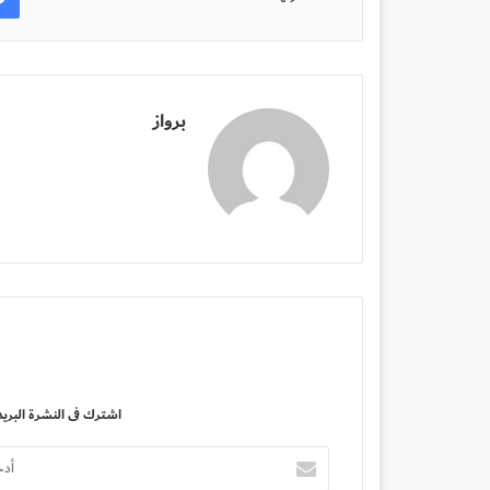
برواز
اشترك فى النشرة البريد
أدخل
بريدك