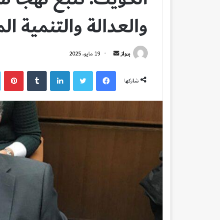
والعدالة والتنمية ا
أرسل
برواز
19 مايو، 2025
بريدا
فيسبوك
تويتر
لينكدإن
بي
إلكترونيا
شاركها