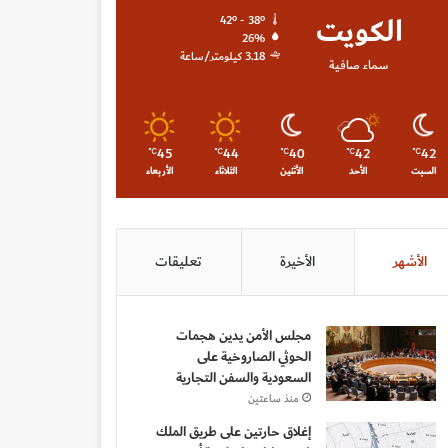
الكويت
42º - 38º
26%
3.18 كيلومتر/ساعة
سماء صافية
45
44
40
42
42
℃
℃
℃
℃
℃
السبت
الأحد
الأثنين
الثلاثاء
الأربعاء
الأشهر
الأخيرة
تعليقات
مجلس الأمن يدين هجمات
الحوثي الصاروخية على
السعودية والسفن التجارية
منذ ساعتين
إغلاق حارتين على طريق الملك