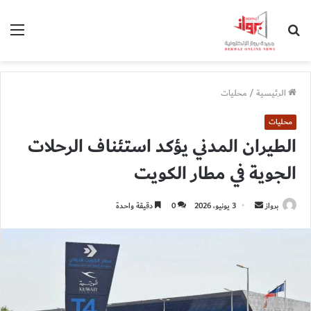
بحث
الق
عن
الرئيسية
/
محليات
محليات
الطيران المدني يؤكد استئناف الرحلات
الجوية في مطار الكويت
أرسل
برواز
3 يونيو، 2026
0
دقيقة واحدة
بريدا
إلكترونيا