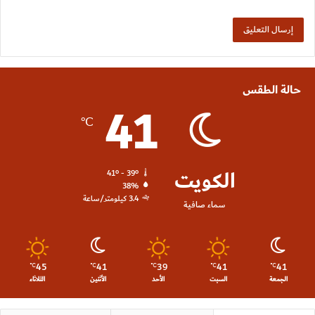
حالة الطقس
41
℃
الكويت
41º - 39º
38%
3.4 كيلومتر/ساعة
سماء صافية
45
41
39
41
41
℃
℃
℃
℃
℃
الجمعة
السبت
الأحد
الأثنين
الثلاثاء