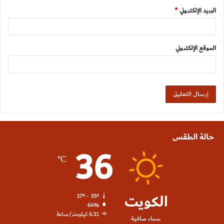
البريد الإلكتروني
*
الموقع الإلكتروني
حالة الطقس
36
℃
الكويت
37º - 35º
64%
6.31 كيلومتر/ساعة
سماء صافية